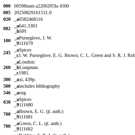
000
00598nam a2200205Ia 4500
005
20250829161531.0
020
_a
0582468116
_a
641.3383
082
_b
SPI
_a
Purseglove, J. W.
100
_9
111679
_a
Spices
245
_c
J. W. Purseglove, E. G. Brown, C. L. Green and S. R. J. Ro
_a
London:
260
_b
Longman.
_c
1981.
300
_a
xi, 439p.
500
_a
includes bibliography
546
_a
eng
_a
Spices
650
_9
111680
_a
Brown, E. G. (jt. auth.)
700
_9
111681
_a
Green, C. L. (jt. auth.)
700
_9
111682