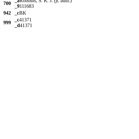
_a
Robbins, S. R. J. (jt. auth.)
700
_9
111683
942
_c
BK
_c
41371
999
_d
41371