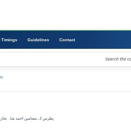
ibrary
University
Forms
Timings
Guidelines
Contact
loud
Libraries
D view