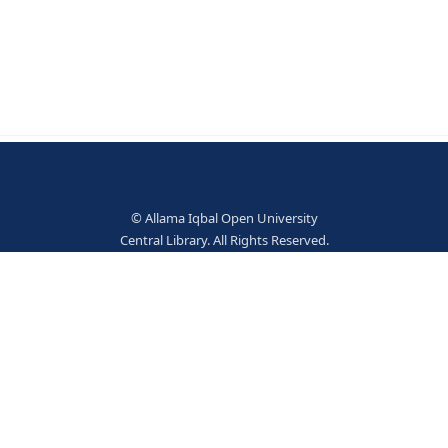
پطرس کے مضامین احمد شاہ بخاری پطرس - کراچی : اوکس
© Allama Iqbal Open Univer
Central Library. All Rights Res