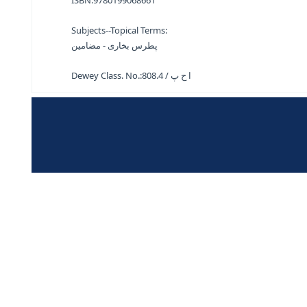
فرڈ یونیورسٹی پریس ، 2013۔ - 109 ص
ISBN:
9780199068661
Subjects--Topical Terms:
پطرس بخاری - مضامین
Dewey Class. No.:
808.4 / ا ح پ