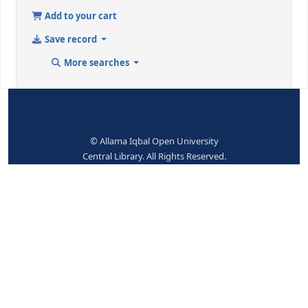
مقالات، تعلیمی -- ایم فِل علوم اسلامیہ
Dewey Class. No.:
297.124 / ر س م
Print
Cite
Add to your cart
Save record
More searches
© Allama Iqbal Open University