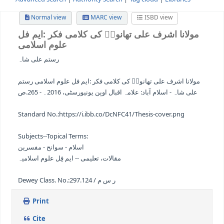
Advanced search
Authority search
Tag cloud
Librari
Normal view
MARC view
ISBD view
نا اشرف علی تھانویؒ کی کلامی فکر
:ایم فل
علوم اسلامی
رستم علی شاہ
ا اشرف علی تھانویؒ کی کلامی فکر :ایم فل علوم اسلامی رستم
ہ - اسلام آباد: علامہ اقبال اوپن یونیورسٹی، 2016۔ - 265.ص
Standard No.:
https://i.ibb.co/DcNFC41/Thesis-cover.png
Subjects--Topical Terms:
اسلام - سوانح - مفسرین